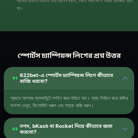
সরাসরি মোবাইল ওয়ালেট দিয়ে প্রবেশ করলে, লোডিং সময় কম ও বাজির অভিজ্ঞতা দ্রুত
হয়।
স্পোর্টস চ্যাম্পিয়ন্স লিগের প্রশ্ন উত্তর
622bet-এ স্পোর্টস চ্যাম্পিয়ন্স লিগে কীভাবে
01
বাজি ধরবো?
প্রথমে আপনার অ্যাকাউন্টে লগইন করে লবিতে যান। ম্যাচ নির্বাচন করে বাজির
অপশন দেখুন, ডিপোজিট করুন এবং সহজে বাজি ধরুন।
নগদ, bKash বা Rocket দিয়ে কীভাবে জমা
02
করবো?