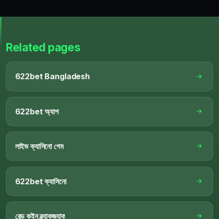
Related pages
622bet Bangladesh
622bet অ্যাপ
লাইভ ক্যাসিনো গেম
622bet ক্যাসিনো
রেড কুইন ব্ল্যাকজ্যাক