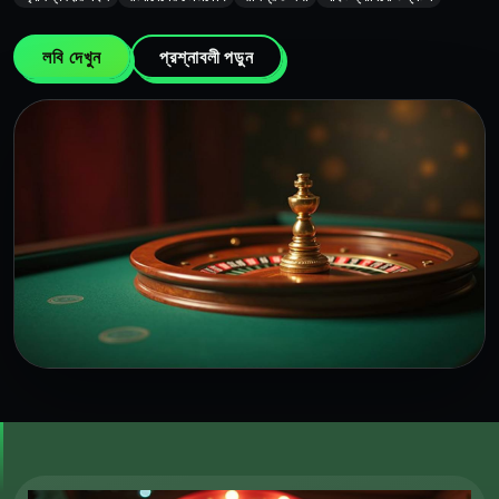
লবি দেখুন
প্রশ্নাবলী পড়ুন