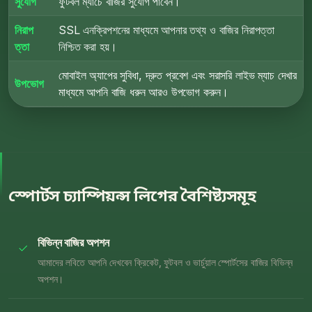
সুযোগ
ফুটবল ম্যাচে বাজির সুযোগ পাবেন।
নিরাপ
SSL এনক্রিপশনের মাধ্যমে আপনার তথ্য ও বাজির নিরাপত্তা
ত্তা
নিশ্চিত করা হয়।
মোবাইল অ্যাপের সুবিধা, দ্রুত প্রবেশ এবং সরাসরি লাইভ ম্যাচ দেখার
উপভোগ
মাধ্যমে আপনি বাজি ধরুন আরও উপভোগ করুন।
স্পোর্টস চ্যাম্পিয়ন্স লিগের বৈশিষ্ট্যসমূহ
বিভিন্ন বাজির অপশন
আমাদের লবিতে আপনি দেখবেন ক্রিকেট, ফুটবল ও ভার্চুয়াল স্পোর্টসের বাজির বিভিন্ন
অপশন।