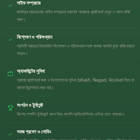
লাইভ সম্প্রচার
জনপ্রিয় ম্যাচগুলোর লাইভ সম্প্রচার সরাসরি আমাদের প্ল্যাটফর্মে দেখুন ও সাথে বাজি
ধরুন।
বিশ্লেষণ ও পরিসংখ্যান
প্রতিটি ম্যাচের বিস্তারিত বিশ্লেষণ ও পরিসংখ্যান সঙ্গে থাকায় আপনি বুঝে বাজি করতে
পারেন।
অ্যাকাউন্টের সুবিধা
অ্যারো প্ল্যাটফর্মে জমা ও উত্তোলনের সুবিধা bKash, Nagad, Rocket দিয়ে বা
ব্যাংক ট্রান্সফারে করা যায়।
সংগঠন ও টুর্নামেন্ট
বিশেষ স্পোর্টস টুর্নামেন্টে অংশ নিয়ে আপনি প্রতিযোগিতায় এগিয়ে যেতে পারবেন।
সহজ প্রবেশ ও লোডিং